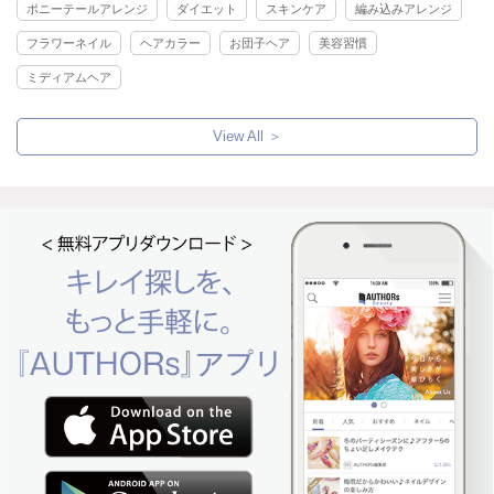
ポニーテールアレンジ
ダイエット
スキンケア
編み込みアレンジ
フラワーネイル
ヘアカラー
お団子ヘア
美容習慣
ミディアムヘア
View All ＞