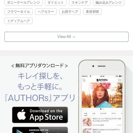
ポニーテールアレンジ
ダイエット
スキンケア
編み込みアレンジ
フラワーネイル
ヘアカラー
お団子ヘア
美容習慣
ミディアムヘア
View All ＞