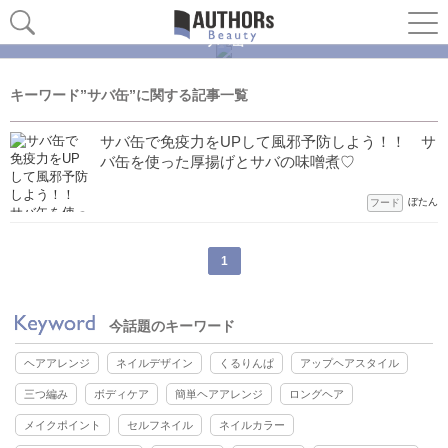
サバ缶
キーワード”サバ缶”に関する記事一覧
サバ缶で免疫力をUPして風邪予防しよう！！ サ
バ缶を使った厚揚げとサバの味噌煮♡
ぼたん
フード
1
今話題のキーワード
ヘアアレンジ
ネイルデザイン
くるりんぱ
アップヘアスタイル
三つ編み
ボディケア
簡単ヘアアレンジ
ロングヘア
メイクポイント
セルフネイル
ネイルカラー