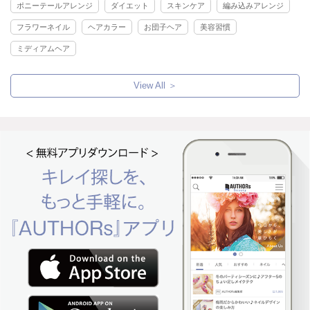
ポニーテールアレンジ
ダイエット
スキンケア
編み込みアレンジ
フラワーネイル
ヘアカラー
お団子ヘア
美容習慣
ミディアムヘア
View All ＞