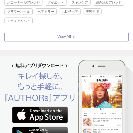
ポニーテールアレンジ
ダイエット
スキンケア
編み込みアレンジ
フラワーネイル
ヘアカラー
お団子ヘア
美容習慣
ミディアムヘア
View All ＞