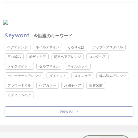
今話題のキーワード
ヘアアレンジ
ネイルデザイン
くるりんぱ
アップヘアスタイル
三つ編み
ボディケア
簡単ヘアアレンジ
ロングヘア
メイクポイント
セルフネイル
ネイルカラー
ポニーテールアレンジ
ダイエット
スキンケア
編み込みアレンジ
フラワーネイル
ヘアカラー
お団子ヘア
美容習慣
ミディアムヘア
View All ＞