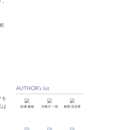
す。
粧
クを
私は
杉浦 徹哉
古根川 一弥
鯨岡 百合香