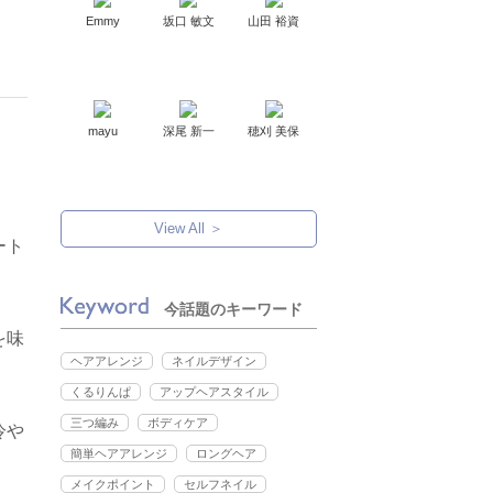
Emmy
坂口 敏文
山田 裕資
mayu
深尾 新一
穂刈 美保
View All ＞
ート
今話題のキーワード
を味
ヘアアレンジ
ネイルデザイン
くるりんぱ
アップヘアスタイル
三つ編み
ボディケア
冷や
簡単ヘアアレンジ
ロングヘア
メイクポイント
セルフネイル