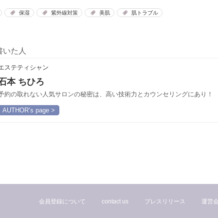
保湿
紫外線対策
美肌
肌トラブル
書いた人
エステティシャン
石本 ちひろ
予約の取れない人気サロンの秘密は、高い技術力とカウンセリングにあり！
AUTHOR’s page >
会員登録について
contact us
プレスリリース
運営