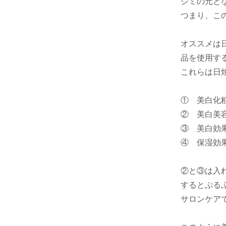
シミの元と
つまり、こ
オススメは
品を使用す
これらは日
① 美白化
② 美白美
③ 美白効
④ 保湿効
②と③は入
するとぷる
サロンケア