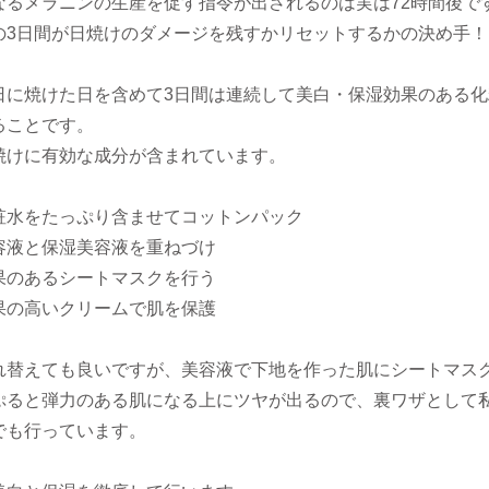
なるメラニンの生産を促す指令が出されるのは実は72時間後で
の3日間が日焼けのダメージを残すかリセットするかの決め手！
日に焼けた日を含めて3日間は連続して美白・保湿効果のある化
ることです。
焼けに有効な成分が含まれています。
粧水をたっぷり含ませてコットンパック
容液と保湿美容液を重ねづけ
果のあるシートマスクを行う
果の高いクリームで肌を保護
れ替えても良いですが、美容液で下地を作った肌にシートマス
ぷると弾力のある肌になる上にツヤが出るので、裏ワザとして
でも行っています。