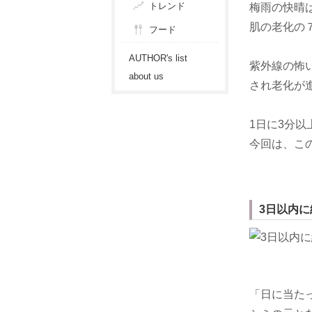
トレンド
梅雨の快晴
肌の老化の
フード
AUTHOR's list
紫外線の怖
about us
され老化が
1日に3分
今回は、こ
3日以内
「日に当た