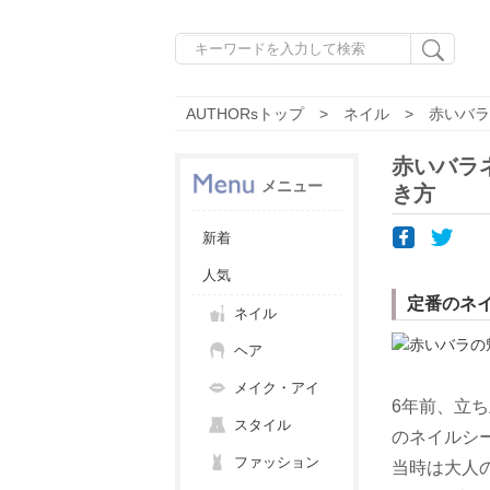
AUTHORsトップ
ネイル
赤いバラ
赤いバラ
メニュー
き方
新着
人気
定番のネ
ネイル
ヘア
メイク・アイ
6年前、立
スタイル
のネイルシ
ファッション
当時は大人