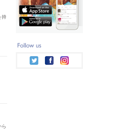
を持
いら