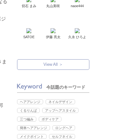
なる
切石 まみ
丸山美咲
naoe444
ポジ
SATOE
伊藤 亮太
久永 ひろよ
きま
View All ＞
今話題のキーワード
ヘアアレンジ
ネイルデザイン
郭
くるりんぱ
アップヘアスタイル
三つ編み
ボディケア
簡単ヘアアレンジ
ロングヘア
メイクポイント
セルフネイル