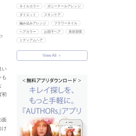
ネイルカラー
ポニーテールアレンジ
ダイエット
スキンケア
編み込みアレンジ
フラワーネイル
ヘアカラー
お団子ヘア
美容習慣
っ
ミディアムヘア
View All ＞
良い
ンも
な
ば初
の面
向け