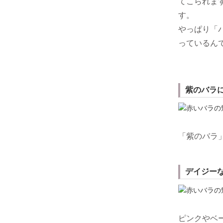
てこられま
す。
やっぱり「
っているん
紫のバラ
「紫のバラ
デイジー
ピンクやベ