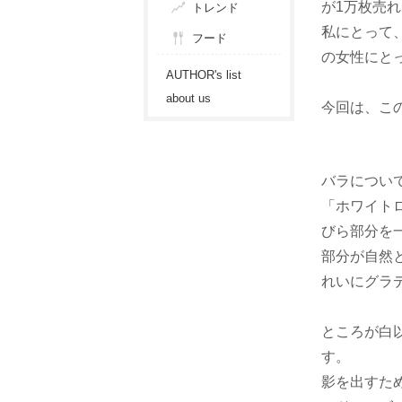
が1万枚売
トレンド
私にとって
フード
の女性にと
AUTHOR's list
about us
今回は、こ
バラについ
「ホワイト
びら部分を
部分が自然
れいにグラ
ところが白
す。
影を出すた