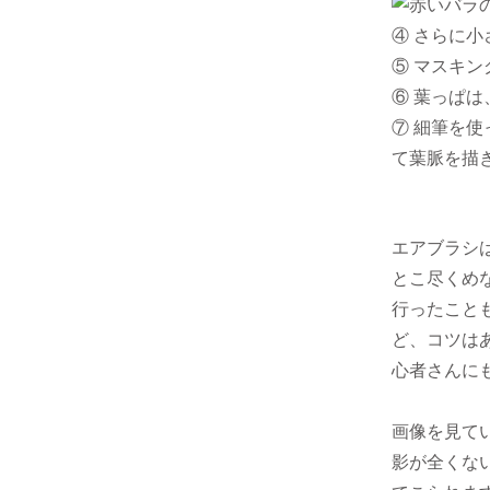
④ さらに
⑤ マスキ
⑥ 葉っぱ
⑦ 細筆を
て葉脈を描
エアブラシ
とこ尽くめ
行ったこと
ど、コツは
心者さんに
画像を見て
影が全くな