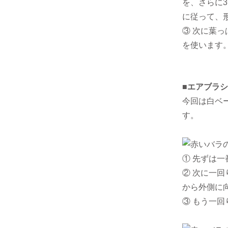
を、さらに
に従って、
③ 次に葉
を使います
■エアブラ
今回は白ベ
す。
① 先ずは
② 次に一
から外側に
③ もう一