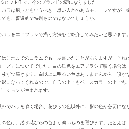
れるヒット作で、今のブランドの礎になりました。
、バラは原点ともいうべき、思い入れのあるモチーフですが、
っても、普遍的で特別ものではないでしょうか。
のバラをエアブラシで描く方法をご紹介してみたいと思います
てはこれまでのコラムでも一度書いたことがありますが、それ
ローズ」についてでした。白の単色をエアブラシで噴く場合は
一枚ずつ噴きます。白以上に明るい色はありませんから、噴か
と影になってくれるので、自爪の上でもベースカラーの上でも
デーションが生まれます。
以外でバラを噴く場合、花びらの色以外に、影の色が必要にな
めの色は、必ず花びらの色より濃いものを選びます。たとえば