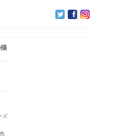
の描
ーズ
色