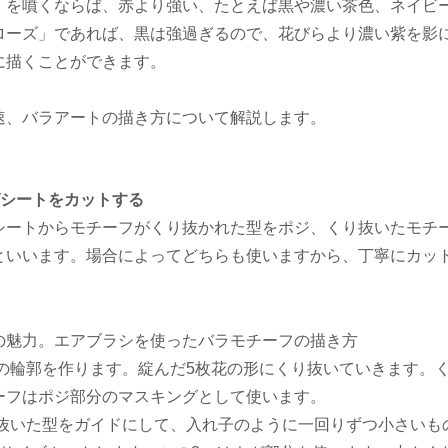
」を噴くならば、赤より強い、たとえば黒や濃い茶色、ネイビ
ローズ」であれば、黒は強過ぎるので、花びらより濃い紫を影
に描くことができます。
速、バラアートの描き方について解説します。
グシートをカットする
シートからモチーフがくり抜かれた型をポジ、くり抜いたモチ
といいます。場合によってどちらも使いますから、丁寧にカッ
ラの輪郭を作ります。綻んだ5枚花の形にくり抜いていきます。
ーフはポジ部分のマスキングとして使います。
り抜いた型をガイドにして、入れ子のように一回りずつ小さいも