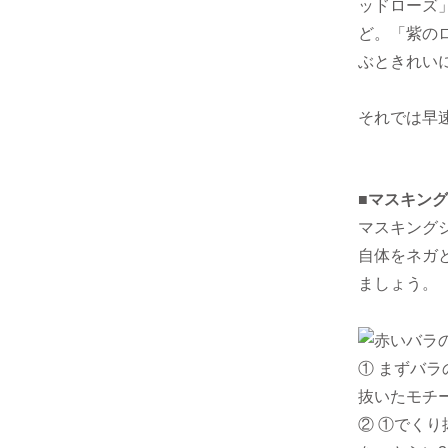
ッドローズ
ど。「紫の
ぶときれい
それでは早
■マスキン
マスキング
自体をネガ
ましょう。
① まずバ
抜いたモチ
② ①でく