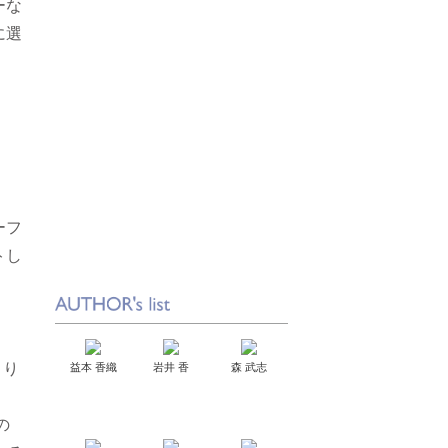
ーな
に選
ーフ
トし
くり
益本 香織
岩井 香
森 武志
の