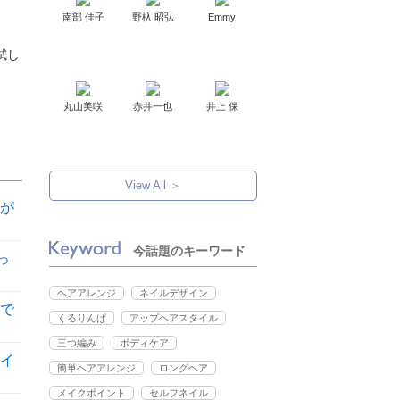
南部 佳子
野杁 昭弘
Emmy
試し
丸山美咲
赤井一也
井上 保
View All ＞
が
今話題のキーワード
っ
ヘアアレンジ
ネイルデザイン
で
くるりんぱ
アップヘアスタイル
三つ編み
ボディケア
イ
簡単ヘアアレンジ
ロングヘア
メイクポイント
セルフネイル