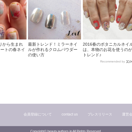
りから生まれ
最新トレンド！ミラーネイ
2016春のボタニカルネイ
アートの春ネイ
ルが作れるクロムパウダー
は、本物のお花を使うの
の使い方
トレンド♪
Recommended by
会員登録について
contact us
プレスリリース
運営
Copyright© beauty.authors.jp All Rights Reserved.