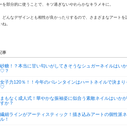
ーを部分的に使うことで、キツ過ぎないやわらかなキラメキに。
、どんなデザインとも相性が良かったりするので、さまざまなアートを
いね。
記事
砂糖！？本当に甘い匂いがしてきそうなシュガーネイルはいか
♡？
女子力120％！！今年のバレンタインはハートネイルで決まり
♡
まもなく成人式！華やかな振袖姿に似合う素敵ネイルはいかが
すか？
繊細ラインがアーティスティック！描き込みアートの個性派ネ
ル！