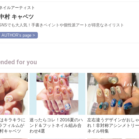
ネイルアーティスト
中村 キャベツ
SNSでも大人気！手書きペイントや個性派アートが得意なネイリスト
AUTHOR’s page >
ded for you
ルはキラキラに
迷ったらコレ！2016夏のハ
左右違うデザインがおし
ラフィルムが
ンド＆フットネイル組み合
れ！非対称アシンメトリ
中村キャベツ
わせ4選
ネイル特集
】