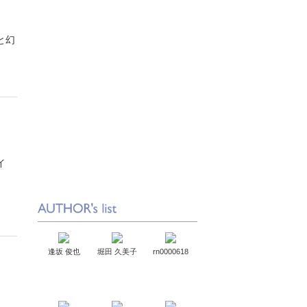
と幻
イ
逢坂 俊也
堀田 久美子
rn0000618