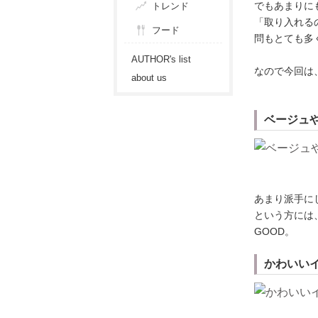
でもあまりに
トレンド
「取り入れる
フード
問もとても多
AUTHOR's list
なので今回は
about us
ベージュ
あまり派手に
という方には
GOOD。
かわいい