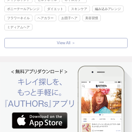
ポニーテールアレンジ
ダイエット
スキンケア
編み込みアレンジ
フラワーネイル
ヘアカラー
お団子ヘア
美容習慣
ミディアムヘア
View All ＞