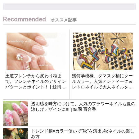
Recommended
王道フレンチから変わり種ま
幾何学模様、ダマスク柄にクー
で。フレンチネイルのデザイン
ルカラー。人気アンティーク＆
パターンとポイント！ | 鯨岡百
レトロネイルで大人ネイルを制
合香
する | 下田華余
透明感を味方につけて、人気のフラワーネイルも夏の
涼しげデザインに!!! | 鯨岡 百合香
トレンド柄×カラー使いで"秋"を演出♪秋ネイルの楽し
み方