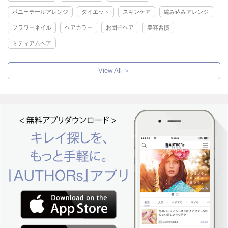
ポニーテールアレンジ
ダイエット
スキンケア
編み込みアレンジ
フラワーネイル
ヘアカラー
お団子ヘア
美容習慣
ミディアムヘア
View All ＞