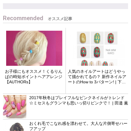
Recommended
お子様にもオススメ！くるりん
人気のネイルアートはどうやっ
ぱの時短ポイントヘアアレンジ
て描かれてるの？ 新作ネイルア
【AUTHORs】
ートのHow to 3パターン! | 下田
華余
2017年秋冬はプレイフルなピンクネイルがトレンド
☆ミセスもグランマも思いっ切りピンクで！ | 田邉 薫
おくれ毛でこなれ感を漂わせて。大人な片側寄せハー
フアップ