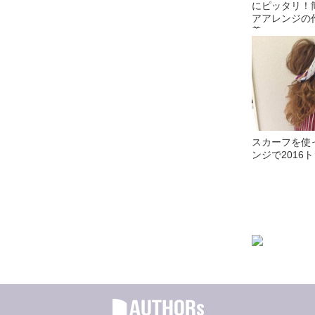
にピッタリ！
アアレンジの作
美
スカーフを使
ンジで2016