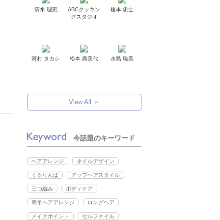
清水 理恵
ABCクッキン
榎本 忠士
グスタジオ
河村 タカシ
松本 壽美代
永島 聡美
View All ＞
今話題のキーワード
ヘアアレンジ
ネイルデザイン
くるりんぱ
アップヘアスタイル
三つ編み
ボディケア
簡単ヘアアレンジ
ロングヘア
メイクポイント
セルフネイル