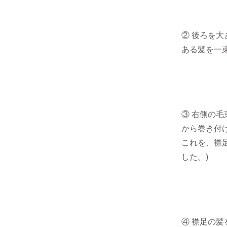
② 後ろを
ある髪を一
③ 右側の
から巻き付
これを、襟
した。)
④ 襟足の