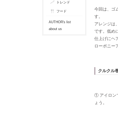
トレンド
今回は、ゴ
フード
す。
AUTHOR's list
アレンジは
about us
です。低め
仕上げにヘ
ローポニー
クルクル
① アイロ
ょう。