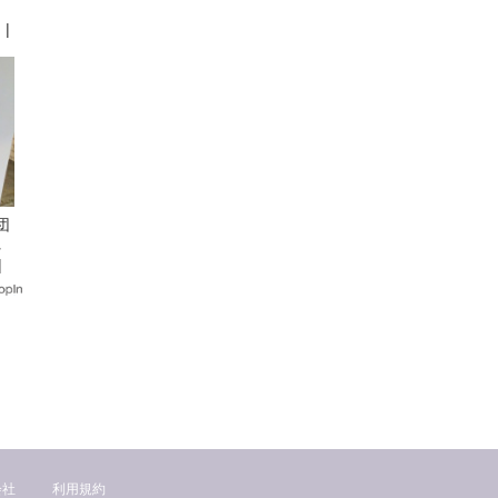
り
|
団
れ
|
会社
利用規約