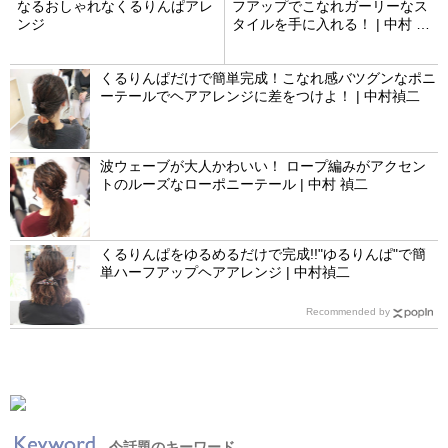
なるおしゃれなくるりんぱアレ
フアップでこなれガーリーなス
ンジ
タイルを手に入れる！ | 中村 禎
二
くるりんぱだけで簡単完成！こなれ感バツグンなポニ
ーテールでヘアアレンジに差をつけよ！ | 中村禎二
波ウェーブが大人かわいい！ ロープ編みがアクセン
トのルーズなローポニーテール | 中村 禎二
くるりんぱをゆるめるだけで完成!!"ゆるりんぱ"で簡
単ハーフアップヘアアレンジ | 中村禎二
Recommended by
今話題のキーワード