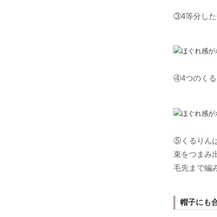
③4等分し
④4つのく
⑤くるりん
束をつまみ
毛先まで編
帽子にも