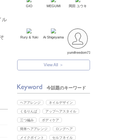
GIO
MEGUMI
岡田 ユウキ
イル
そ
Rury & Yuki
Ai Shigeyama
。
yumifreedom71
View All ＞
今話題のキーワード
ヘアアレンジ
ネイルデザイン
くるりんぱ
アップヘアスタイル
三つ編み
ボディケア
簡単ヘアアレンジ
ロングヘア
メイクポイント
セルフネイル