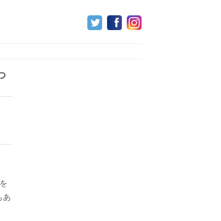
つ
を
もあ