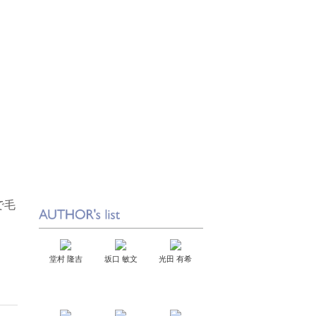
で毛
堂村 隆吉
坂口 敏文
光田 有希