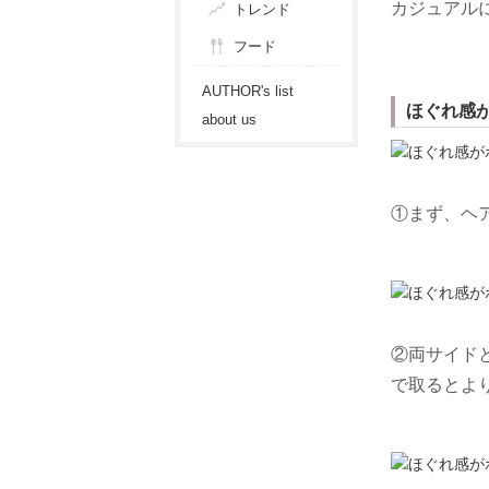
カジュアル
トレンド
フード
AUTHOR's list
ほぐれ感
about us
①まず、ヘ
②両サイド
で取るとよ