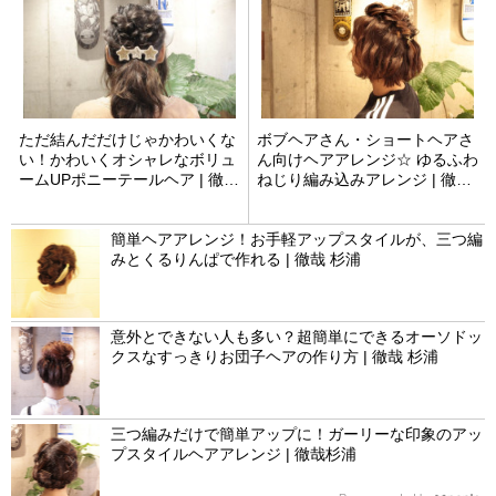
ただ結んだだけじゃかわいくな
ボブヘアさん・ショートヘアさ
い！かわいくオシャレなボリュ
ん向けヘアアレンジ☆ ゆるふわ
ームUPポニーテールヘア | 徹哉
ねじり編み込みアレンジ | 徹哉
杉浦
杉浦
簡単ヘアアレンジ！お手軽アップスタイルが、三つ編
みとくるりんぱで作れる | 徹哉 杉浦
意外とできない人も多い？超簡単にできるオーソドッ
クスなすっきりお団子ヘアの作り方 | 徹哉 杉浦
三つ編みだけで簡単アップに！ガーリーな印象のアッ
プスタイルヘアアレンジ | 徹哉杉浦