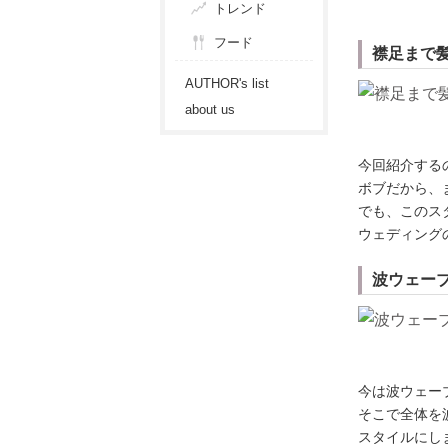
トレンド
フード
襟足まで
AUTHOR's list
about us
今回紹介する
ボブだから、
でも、このス
ウェディング
波ウェー
今は波ウェー
そこで全体を
スタイルにし