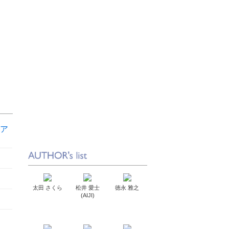
ア
太田 さくら
松井 愛士
徳永 雅之
(AIJI)