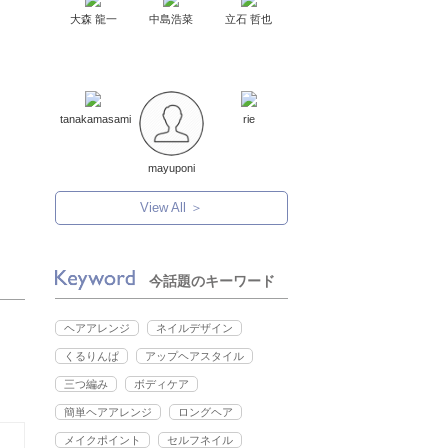
大森 龍一
中島浩菜
立石 哲也
tanakamasami
rie
mayuponi
View All ＞
今話題のキーワード
ヘアアレンジ
ネイルデザイン
くるりんぱ
アップヘアスタイル
三つ編み
ボディケア
簡単ヘアアレンジ
ロングヘア
メイクポイント
セルフネイル