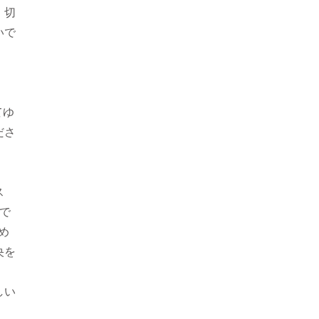
、切
いで
てゆ
ださ
ス
で
め
央を
しい