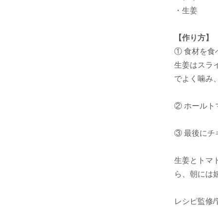
・生姜
【作り方】
① 食材を
生姜はスラ
でよく噛み
② ホール
③ 最後に
生姜とトマ
ら、朝には
レシピ監修/管