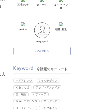
三澤 悠美
赤井一也
ますだ あい
ヨー
り
maico
福原 慶之
mayuponi
View All ＞
今話題のキーワード
丈夫
ヘアアレンジ
ネイルデザイン
くるりんぱ
アップヘアスタイル
三つ編み
ボディケア
簡単ヘアアレンジ
ロングヘア
メイクポイント
セルフネイル