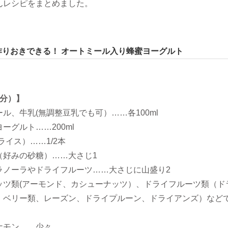
んレシピをまとめました。
作りおきできる！ オートミール入り蜂蜜ヨーグルト
人分）】
ル、牛乳(無調整豆乳でも可）……各100ml
ーグルト……200ml
ライス）……1/2本
（好みの砂糖）……大さじ1
ラノーラやドライフルーツ……大さじに山盛り2
ッツ類(アーモンド、カシューナッツ）、ドライフルーツ類（ド
、ベリー類、レーズン、ドライプルーン、ドライアンズ）など
ナモン……少々