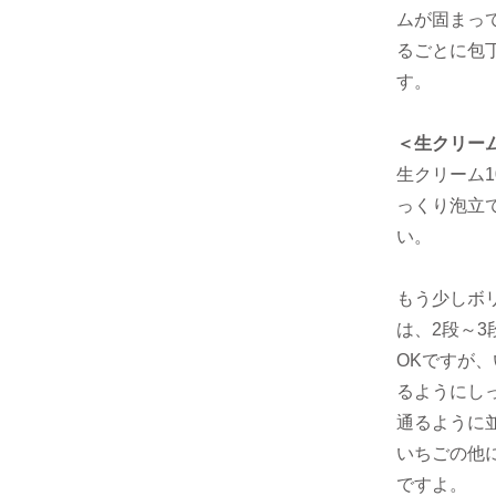
ムが固まっ
るごとに包
す。
＜生クリー
生クリーム1
っくり泡立
い。
もう少しボ
は、2段～
OKですが
るようにし
通るように
いちごの他
ですよ。