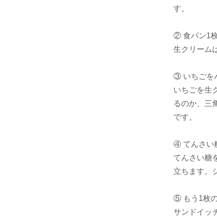
す。
② 食パン
生クリーム
③ いちご
いちごを生
るのか、三
です。
④ てんさ
てんさい糖
立ちます。
⑤ もう1
サンドイッ