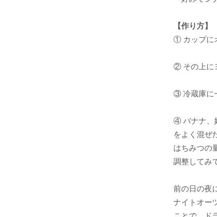
【作り方】
① カップ
② その上
③ 冷蔵庫に
④ バナナ
をよく混ぜ
はちみつの
調整してみ
前の日の夜
ナイトオー
ことで、ド