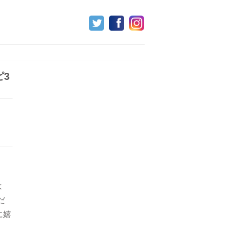
3
よ
だ
に嬉