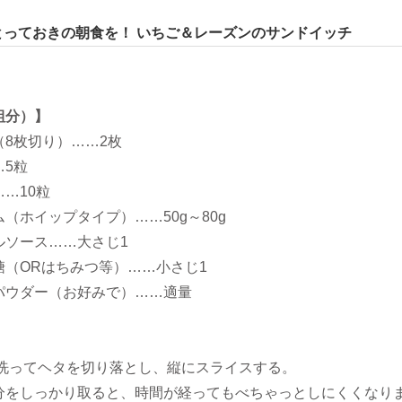
とっておきの朝食を！ いちご＆レーズンのサンドイッチ
組分）】
（8枚切り）……2枚
…5粒
…10粒
（ホイップタイプ）……50g～80g
ルソース……大さじ1
糖（ORはちみつ等）……小さじ1
パウダー（お好みで）……適量
は洗ってヘタを切り落とし、縦にスライスする。
分をしっかり取ると、時間が経ってもべちゃっとしにくくなり