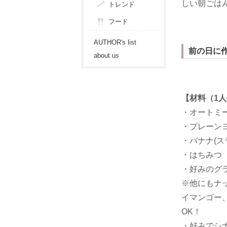
しい朝ごは
トレンド
フード
AUTHOR's list
前の日に
about us
【材料（1
・オートミー
・プレーンヨ
・バナナ(ス
・はちみつ
・好みのグ
※他にもナ
イマンゴー
OK！
・好みでシ