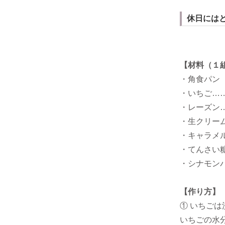
休日には
【材料（１
・角食パン
・いちご…
・レーズン…
・生クリーム
・キャラメ
・てんさい
・シナモン
【作り方】
① いちご
いちごの水