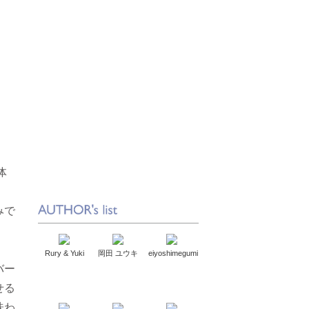
体
みで
Rury & Yuki
岡田 ユウキ
eiyoshimegumi
バー
せる
味わ