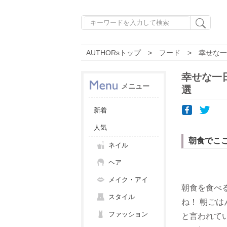
AUTHORsトップ
フード
幸せな一
幸せな一
メニュー
選
新着
人気
朝食でこ
ネイル
ヘア
メイク・アイ
朝食を食べ
スタイル
ね！ 朝ご
ファッション
と言われて