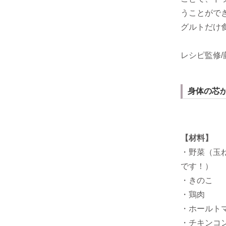
うことがで
グルトだけ
レシピ監修/
身体の芯
【材料】
・野菜（玉
です！）
・きのこ
・鶏肉
・ホールト
・チキンコ