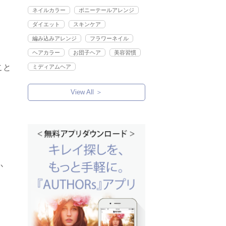
ネイルカラー
ポニーテールアレンジ
ダイエット
スキンケア
編み込みアレンジ
フラワーネイル
。
ヘアカラー
お団子ヘア
美容習慣
こと
ミディアムヘア
View All ＞
か