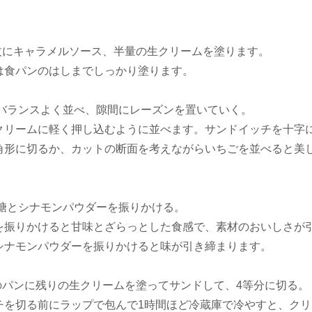
1枚にキャラメルソース、半量の生クリームを塗ります。
は食パンのはしまでしっかり塗ります。
をバランスよく並べ、隙間にレーズンを置いていく。
クリームに軽く押し込むように並べます。サンドイッチを十字
角形に切るか、カットの断面を考えながらいちごを並べると美
い糖とシナモンパウダーを振りかける。
を振りかけると甘味とざらっとした食感で、素材のおいしさが
シナモンパウダーを振りかけると味が引き締まります。
枚のパンに残りの生クリームを塗ってサンドして、4等分に切る。
チを切る前にラップで包んで1時間ほど冷蔵庫で冷やすと、クリ