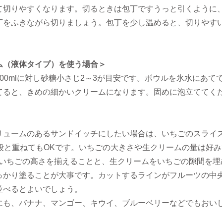
て切りやすくなります。切るときは包丁ですうっと引くように
丁をふきながら切りましょう。包丁を少し温めると、切りやす
ム（液体タイプ）を使う場合＞
00mlに対し砂糖小さじ2～3が目安です。ボウルを氷水にあて
てると、きめの細かいクリームになります。固めに泡立ててく
リュームのあるサンドイッチにしたい場合は、いちごのスライ
3段と重ねてもOKです。いちごの大きさや生クリームの量は好み
、いちごの高さを揃えることと、生クリームをいちごの隙間を埋
っかり塗ることが大事です。カットするラインがフルーツの中
並べるとよいでしょう。
にも、バナナ、マンゴー、キウイ、ブルーベリーなどでもおい