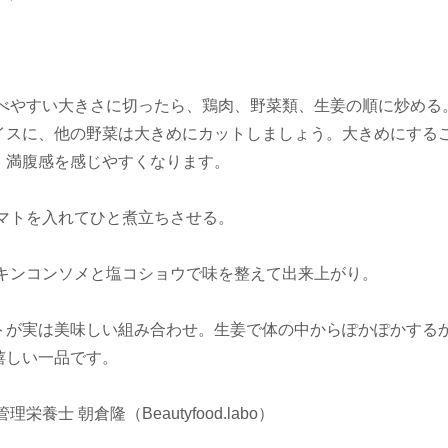
食べやすい大きさに切ったら、鶏肉、野菜類、生姜の順に炒める
イスに、他の野菜は大きめにカットしましょう。大きめにする
、満腹感を感じやすくなります。
トマトを入れてひと煮立ちさせる。
チキンコンソメと塩コショウで味を整えて出来上がり。
トが実は美味しい組み合わせ。生姜で体の中からぽかぽかする
嬉しい一品です。
理栄養士 朝倉隆（Beautyfood.labo）