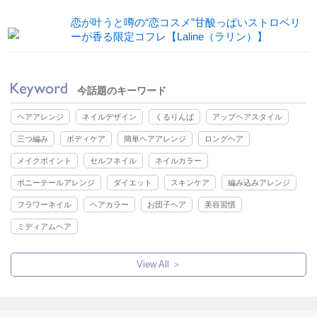
恋が叶うと噂の“恋コスメ”甘酸っぱいストロベリ
ーが香る限定コフレ【Laline（ラリン）】
今話題のキーワード
ヘアアレンジ
ネイルデザイン
くるりんぱ
アップヘアスタイル
三つ編み
ボディケア
簡単ヘアアレンジ
ロングヘア
メイクポイント
セルフネイル
ネイルカラー
ポニーテールアレンジ
ダイエット
スキンケア
編み込みアレンジ
フラワーネイル
ヘアカラー
お団子ヘア
美容習慣
ミディアムヘア
View All ＞