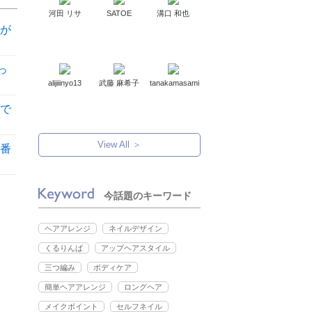
河田 リサ
SATOE
溝口 和也
が
っ
alijiiinyo13
武藤 麻希子
tanakamasami
で
View All ＞
番
今話題のキーワード
ヘアアレンジ
ネイルデザイン
くるりんぱ
アップヘアスタイル
三つ編み
ボディケア
簡単ヘアアレンジ
ロングヘア
メイクポイント
セルフネイル