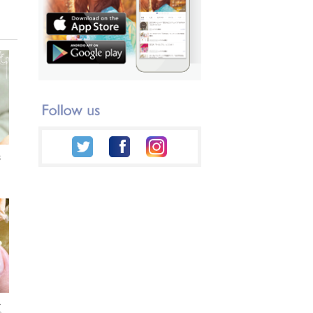
先
ネ
ル