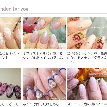
ded for you
見せるネイル
オフィスネイルにも使える♪
芸術的にキラキラ輝く指
イント
シンプル夏ネイルの楽しみ
になれるステンドグラス
方
イル
るならどっち
ネイルは飾るだけじゃな
ストーン・色の濃いネイ