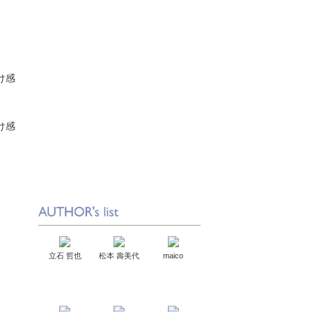
け感
け感
。
立石 哲也
松本 壽美代
maico