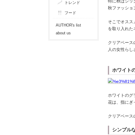
特に秋はシッ
トレンド
秋ファッショ
フード
そこでオスス
AUTHOR's list
を取り入れた
about us
クリアベース
人の女性らし
ホワイト
ホワイトのグ
花は、指にぎ
クリアベース
シンプル