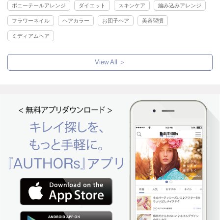
ポニーテールアレンジ
ダイエット
スキンケア
編み込みアレンジ
フラワーネイル
ヘアカラー
お団子ヘア
美容習慣
ミディアムヘア
View All ＞