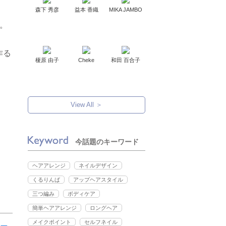
森下 秀彦
益本 香織
MIKA JAMBO
。
作る
榎原 由子
Cheke
和田 百合子
View All ＞
今話題のキーワード
ヘアアレンジ
ネイルデザイン
くるりんぱ
アップヘアスタイル
三つ編み
ボディケア
簡単ヘアアレンジ
ロングヘア
メイクポイント
セルフネイル