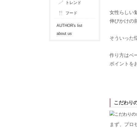
トレンド
女性らしい
フード
伸びかけの
AUTHOR's list
about us
そういった
作り方はベ
ポイントを
こだわり
まず、プロ