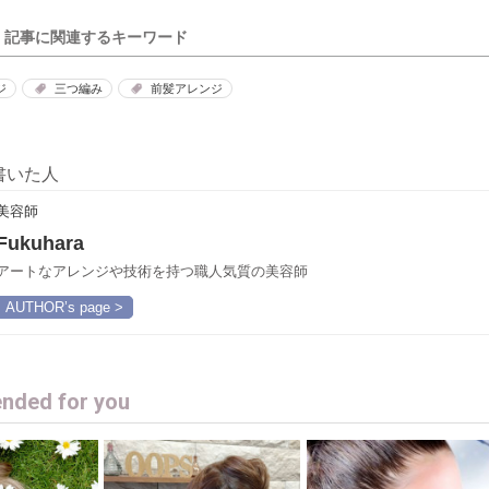
記事に関連するキーワード
ジ
三つ編み
前髪アレンジ
書いた人
美容師
Fukuhara
アートなアレンジや技術を持つ職人気質の美容師
AUTHOR’s page >
ded for you