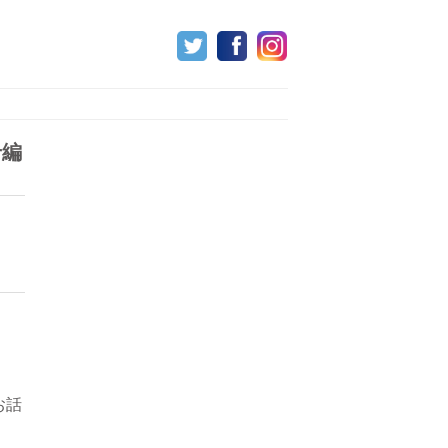
せ編
お話