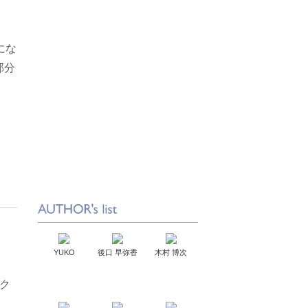
にな
部分
YUKO
後口 早弥香
木村 博次
ク
。