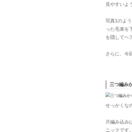
見やすいよ
写真1のよ
った毛束を
を隠してヘ
さらに、今
三つ編み
せっかくな
片編み込み
ニックです