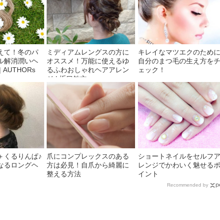
えて！冬のパ
ミディアムレングスの方に
キレイなマツエクのために
ル解消潤いヘ
オススメ！万能に使えるゆ
自分のまつ毛の生え方を
 AUTHORs
るふわおしゃれヘアアレン
ェック！
ジ | 坂口敏文
＋くるりんぱ♪
爪にコンプレックスのある
ショートネイルをセルフ
なるロングヘ
方は必見！自爪から綺麗に
レンジでかわいく魅せる
整える方法
イント
Recommended by