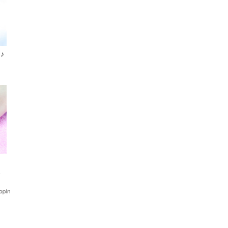
♪
チ
ア
ポ