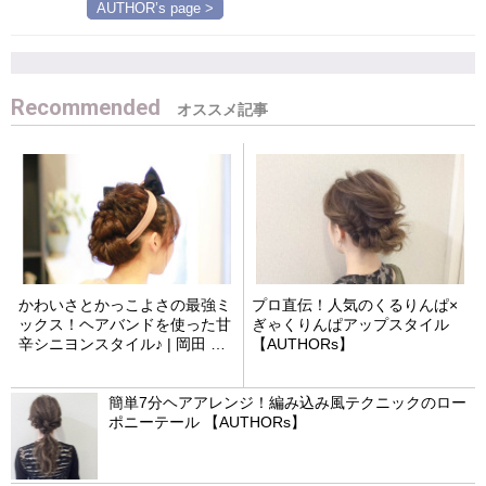
AUTHOR’s page >
Recommended
かわいさとかっこよさの最強ミ
プロ直伝！人気のくるりんぱ×
ックス！ヘアバンドを使った甘
ぎゃくりんぱアップスタイル
辛シニヨンスタイル♪ | 岡田 ユ
【AUTHORs】
ウキ
簡単7分ヘアアレンジ！編み込み風テクニックのロー
ポニーテール 【AUTHORs】