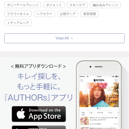
ポニーテールアレンジ
ダイエット
スキンケア
編み込みアレンジ
フラワーネイル
ヘアカラー
お団子ヘア
美容習慣
ミディアムヘア
View All ＞