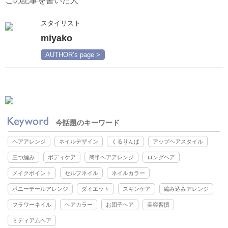
この記事を書いた人
スタイリスト
miyako
AUTHOR’s page >
今話題のキーワード
ヘアアレンジ
ネイルデザイン
くるりんぱ
アップヘアスタイル
三つ編み
ボディケア
簡単ヘアアレンジ
ロングヘア
メイクポイント
セルフネイル
ネイルカラー
ポニーテールアレンジ
ダイエット
スキンケア
編み込みアレンジ
フラワーネイル
ヘアカラー
お団子ヘア
美容習慣
ミディアムヘア