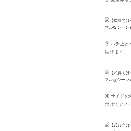
③ ハチ上
結びます。
④ サイド
付けてアメ