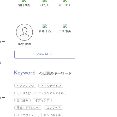
溝口 和也
ぼたん
吉田 郁子
新見 千晶
土橋 浩美
mayuponi
View All ＞
で
今話題のキーワード
ヘアアレンジ
ネイルデザイン
くるりんぱ
アップヘアスタイル
三つ編み
ボディケア
簡単ヘアアレンジ
ロングヘア
メイクポイント
セルフネイル