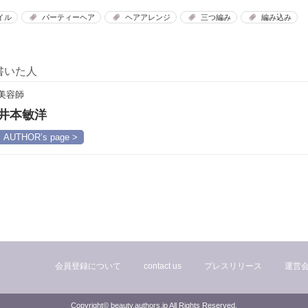
イル
パーティーヘア
ヘアアレンジ
三つ編み
編み込み
書いた人
美容師
井本敏洋
AUTHOR’s page >
会員登録について
contact us
プレスリリース
運営
Copyright© beauty.authors.jp All Rights Reserved.