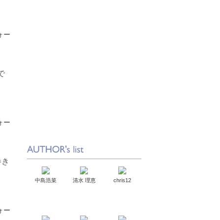
で
巻き
中島浩菜
清水 理恵
chris12