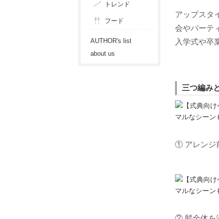
トレンド
アップスタ
フード
会やパーテ
AUTHOR's list
入学式や卒
about us
三つ編み
① アレン
② 髪全体