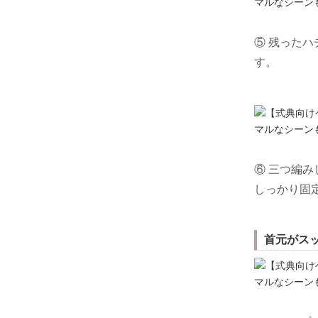
⑤ 残った
す。
⑥ 三つ編
しっかり固
首元がス