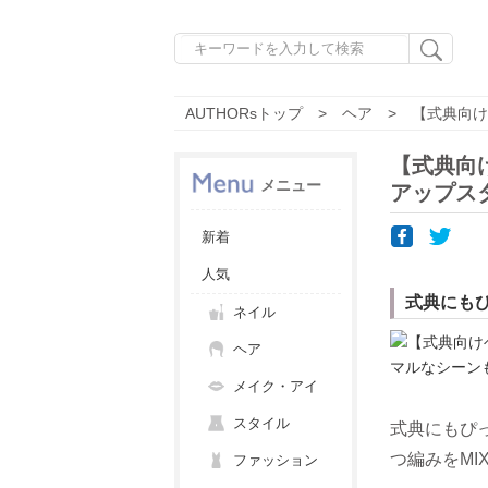
AUTHORsトップ
ヘア
【式典向け
【式典向
メニュー
アップス
新着
人気
式典にも
ネイル
ヘア
メイク・アイ
スタイル
式典にもぴ
つ編みをMI
ファッション