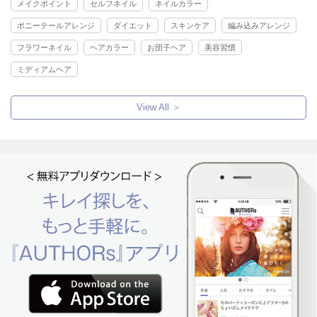
メイクポイント
セルフネイル
ネイルカラー
ポニーテールアレンジ
ダイエット
スキンケア
編み込みアレンジ
フラワーネイル
ヘアカラー
お団子ヘア
美容習慣
ミディアムヘア
View All ＞