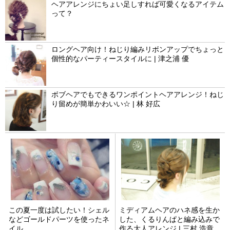
ヘアアレンジにちょい足しすれば可愛くなるアイテム
って？
ロングヘア向け！ねじり編みリボンアップでちょっと
個性的なパーティースタイルに | 津之浦 優
ボブヘアでもできるワンポイントヘアアレンジ！ねじ
り留めが簡単かわいい☆ | 林 好広
この夏一度は試したい！シェル
ミディアムヘアのハネ感を生か
などゴールドパーツを使ったネ
した、くるりんぱと編み込みで
イル
作る大人アレンジ | 三村 浩章