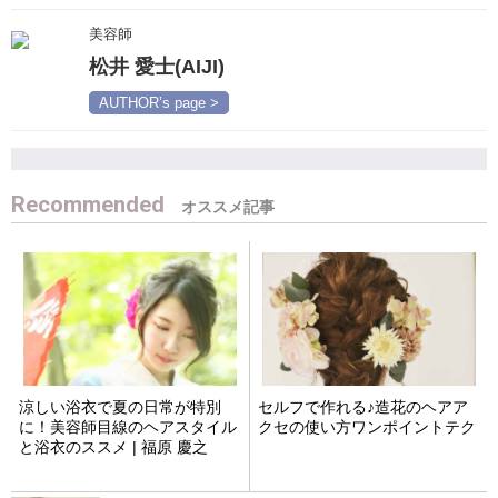
美容師
松井 愛士(AIJI)
AUTHOR’s page >
Recommended
涼しい浴衣で夏の日常が特別
セルフで作れる♪造花のヘアア
に！美容師目線のヘアスタイル
クセの使い方ワンポイントテク
と浴衣のススメ | 福原 慶之