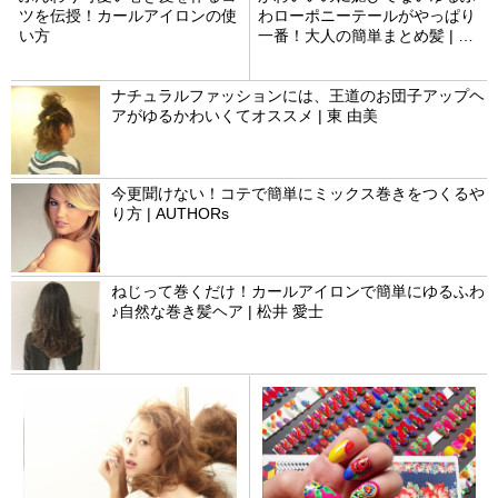
ツを伝授！カールアイロンの使
わローポニーテールがやっぱり
い方
一番！大人の簡単まとめ髪 | 佐
合 誠也
ナチュラルファッションには、王道のお団子アップヘ
アがゆるかわいくてオススメ | 東 由美
今更聞けない！コテで簡単にミックス巻きをつくるや
り方 | AUTHORs
ねじって巻くだけ！カールアイロンで簡単にゆるふわ
♪自然な巻き髪ヘア | 松井 愛士