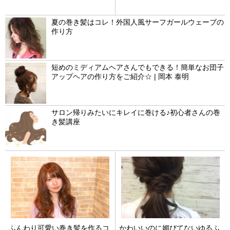
テール | 福原慶之
夏の巻き髪はコレ！外国人風サーフガールウェーブの
作り方
短めのミディアムヘアさんでもできる！簡単なお団子
アップヘアの作り方をご紹介☆ | 岡本 泰明
サロン帰りみたいにキレイに巻ける♪初心者さんの巻
き髪講座
ふんわり可愛い巻き髪を作るコ
かわいいのに媚びてないゆるふ